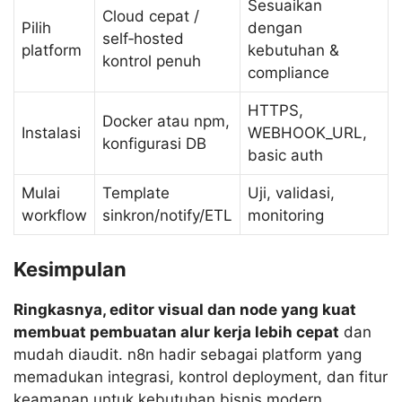
Sesuaikan
Cloud cepat /
Pilih
dengan
self‑hosted
platform
kebutuhan &
kontrol penuh
compliance
HTTPS,
Docker atau npm,
Instalasi
WEBHOOK_URL,
konfigurasi DB
basic auth
Mulai
Template
Uji, validasi,
workflow
sinkron/notify/ETL
monitoring
Kesimpulan
Ringkasnya, editor visual dan node yang kuat
membuat pembuatan alur kerja lebih cepat
dan
mudah diaudit. n8n hadir sebagai platform yang
memadukan integrasi, kontrol deployment, dan fitur
keamanan untuk kebutuhan bisnis modern.