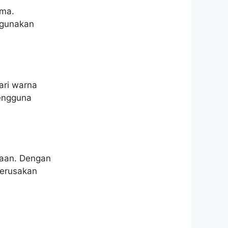
ama.
gunakan
ari warna
pengguna
naan. Dengan
kerusakan