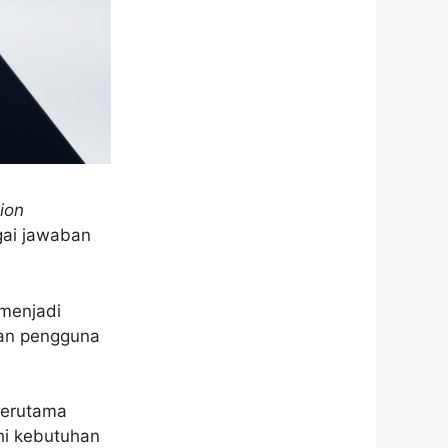
ion
gai jawaban
menjadi
man pengguna
terutama
hi kebutuhan