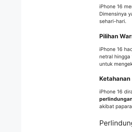
iPhone 16 m
Dimensinya 
sehari-hari.
Pilihan War
iPhone 16 had
netral hingg
untuk mengek
Ketahanan
iPhone 16 di
perlindungan
akibat papar
Perlindun