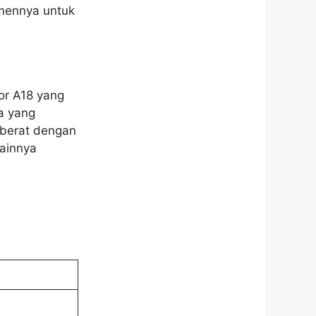
tmennya untuk
or A18 yang
a yang
 berat dengan
lainnya