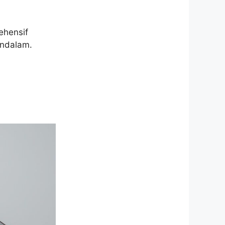
ehensif
endalam.