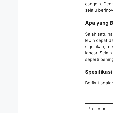
canggih. Den
selalu berino
Apa yang B
Salah satu ha
lebih cepat d
signifikan, 
lancar. Selai
seperti penin
Spesifikas
Berikut adala
Prosesor